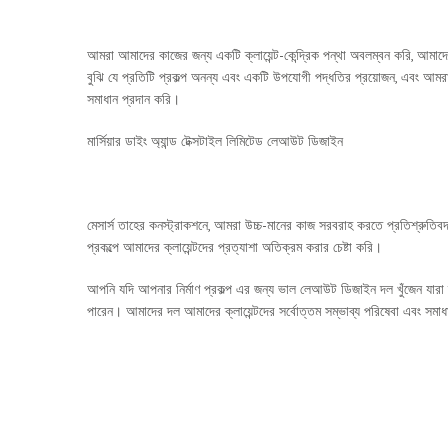
আমরা আমাদের কাজের জন্য একটি ক্লায়েন্ট-কেন্দ্রিক পন্থা অবলম্বন করি, আমাদে
বুঝি যে প্রতিটি প্রকল্প অনন্য এবং একটি উপযোগী পদ্ধতির প্রয়োজন, এবং আমরা 
সমাধান প্রদান করি।
মার্সিয়ার ডাইং অ্যান্ড টেক্সটাইল লিমিটেড লেআউট ডিজাইন
মেসার্স তাহের কনস্ট্রাকশনে, আমরা উচ্চ-মানের কাজ সরবরাহ করতে প্রতিশ্রুতিবদ্
প্রকল্পে আমাদের ক্লায়েন্টদের প্রত্যাশা অতিক্রম করার চেষ্টা করি।
আপনি যদি আপনার নির্মাণ প্রকল্প এর জন্য ভাল লেআউট ডিজাইন দল খুঁজেন যারা ব
পারেন। আমাদের দল আমাদের ক্লায়েন্টদের সর্বোত্তম সম্ভাব্য পরিষেবা এবং সমা
ABOUT US