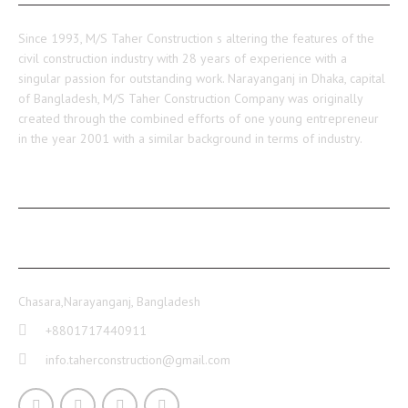
Since 1993, M/S Taher Construction s altering the features of the
civil construction industry with 28 years of experience with a
singular passion for outstanding work. Narayanganj in Dhaka, capital
of Bangladesh, M/S Taher Construction Company was originally
created through the combined efforts of one young entrepreneur
in the year 2001 with a similar background in terms of industry.
RECENT POSTS
CONTACT INFO
Chasara,Narayanganj, Bangladesh
+8801717440911
info.taherconstruction@gmail.com