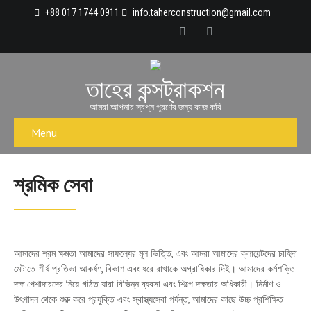
+88 017 1744 0911
info.taherconstruction@gmail.com
তাহের কন্সট্রাকশন
আমরা আপনার স্বপ্ন পূরণের জন্য কাজ করি
Menu
শ্রমিক সেবা
আমাদের শ্রম ক্ষমতা আমাদের সাফল্যের মূল ভিত্তি, এবং আমরা আমাদের ক্লায়েন্টদের চাহিদা
মেটাতে শীর্ষ প্রতিভা আকর্ষণ, বিকাশ এবং ধরে রাখাকে অগ্রাধিকার দিই। আমাদের কর্মশক্তি
দক্ষ পেশাদারদের নিয়ে গঠিত যারা বিভিন্ন ব্যবসা এবং শিল্পে দক্ষতার অধিকারী। নির্মাণ ও
উৎপাদন থেকে শুরু করে প্রযুক্তি এবং স্বাস্থ্যসেবা পর্যন্ত, আমাদের কাছে উচ্চ প্রশিক্ষিত