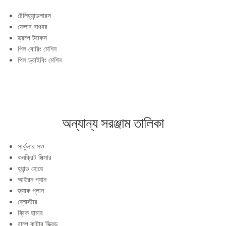
টেলিহ্যান্ডলারস
ফেলার বাঞ্চার
ড্রম্প ট্রাকস
পিল বোরিং মেশিন
পিল ড্রাইবিং মেশিন
অন্যান্য সরঞ্জাম তালিকা
সার্কুলার সও
কনক্রিট মিক্সার
হ্যান্ড হোয়ে
আইরন প্যান
জ্যাক প্লান
ব্লোস্টার
ব্রিক হামার
বাম্প কাটার স্ক্রিড