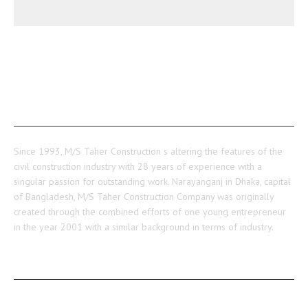
ABOUT US
Since 1993, M/S Taher Construction s altering the features of the
civil construction industry with 28 years of experience with a
singular passion for outstanding work. Narayanganj in Dhaka, capital
of Bangladesh, M/S Taher Construction Company was originally
created through the combined efforts of one young entrepreneur
in the year 2001 with a similar background in terms of industry.
RECENT POSTS
CONTACT INFO