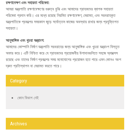
রক্ষণাবেক্ষণ এবং সহায়তা পরিষেবা:
আমরা যন্ত্রপাতি রক্ষণাবেক্ষণের গুরুত্ব বুঝি এবং আমাদের গ্রাহকদের ব্যাপক সহায়তা
পরিষেবা প্রদান করি। এর মধ্যে রয়েছে নিয়মিত রক্ষণাবেক্ষণ, মেরামত, এবং সরবরাহকৃত
যন্ত্রপাতিকে প্রকল্পের সময়কাল জুড়ে সর্বোত্তম কাজের অবস্থায় রাখার জন্য প্রযুক্তিগত
সহায়তা।
আনুষাঙ্গিক এবং খুচরা যন্ত্রাংশ:
আমাদের কোম্পানি নির্মাণ যন্ত্রপাতি সরবরাহের জন্য আনুষাঙ্গিক এবং খুচরা যন্ত্রাংশ বিস্তৃত
অফার করে। এটি নিশ্চিত করে যে গ্রাহকদের প্রয়োজনীয় উপাদানগুলিতে সহজে অ্যাক্সেস
রয়েছে এবং তাদের নির্মাণ প্রকল্পের সময় মনোযোগের প্রয়োজন হতে পারে এমন কোনও অংশ
দ্রুত প্রতিস্থাপন বা মেরামত করতে পারে।
Category
কোন বিভাগ নেই
Archives