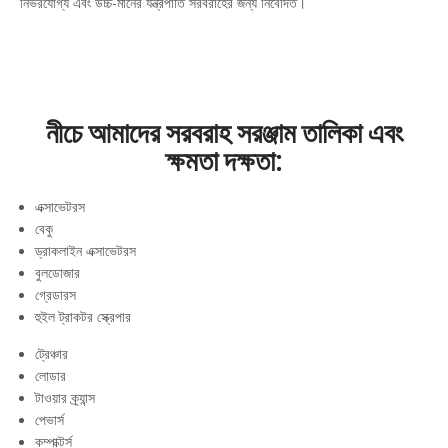
নির্ভরযোগ্য এবং উচ্চ-মানের যন্ত্রপাতি সরবরাহের জন্য নিবেদিত।
নীচে আমাদের সরবরাহ সরঞ্জাম তালিকা এবং
ক্ষমতা দক্ষতা:
এক্সাভেটরস
বেকু
ড্রাকলাইন এক্সাভেটরস
বুলডোজার
গ্রেডারস
হুইল ট্রাকটর স্ক্রেপার
ট্রেঞ্চার
লোডার
টাওয়ার ক্র্যান্স
পেভার্স
কম্পাক্টর্স