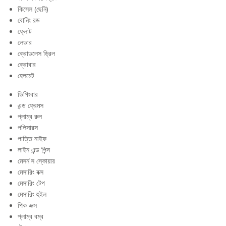
কিসেল (ছেনি)
বোনিং রড
ফ্লোট
লেডার
ক্রোডলেস ড্রিল
ক্রোবার
হেলমেট
ডিগিংবার
এন্ড ফ্রেমস
প্লাম্ব রুল
পলিসারস
পাত্তি নাইফ
লাইন এন্ড পিন্স
মেসন’স স্কোয়ার
মেসারিং বক্স
মেসারিং টেপ
মেসারিং হুইল
পিক এক্স
প্লাম্ব বম্ব