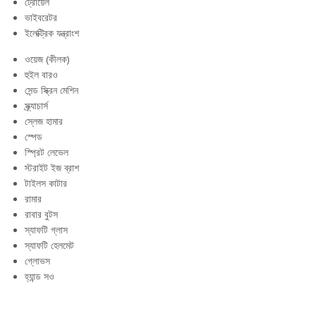
ট্রোয়েল
ভাইবরেটর
ইলেক্ট্রিক যন্ত্রাংশ
ওয়েজ (কীলক)
হুইল বারও
সেন্ড স্ক্রিন মেশিন
স্ক্র্যাচার্স
স্লেজ হামার
স্পেড
স্প্রিট লেভেল
স্টরাইট ইজ ব্রাশ
টাইলস কাটার
রামার
রাবার বুটস
স্যাফটি গ্লাস
স্যাফটি হেলমেট
গ্লোভস
হ্যান্ড সও